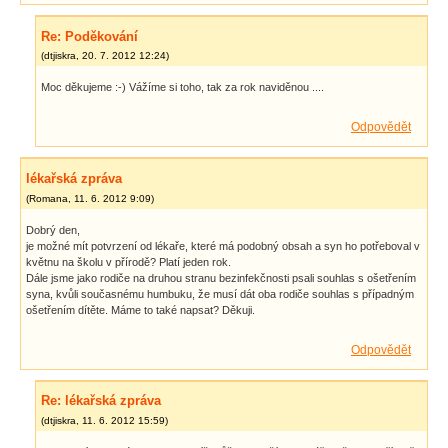
Re: Poděkování
(
dtjiskra
,
20. 7. 2012
12:24
)
Moc děkujeme :-) Vážíme si toho, tak za rok naviděnou ....
Odpovědět
lékařská zpráva
(
Romana
,
11. 6. 2012
9:09
)
Dobrý den,
je možné mít potvrzení od lékaře, které má podobný obsah a syn ho potřeboval v
květnu na školu v přírodě? Platí jeden rok.
Dále jsme jako rodiče na druhou stranu bezinfekčnosti psali souhlas s ošetřením
syna, kvůli současnému humbuku, že musí dát oba rodiče souhlas s případným
ošetřením dítěte. Máme to také napsat? Děkuji.
Odpovědět
Re: lékařská zpráva
(
dtjiskra
,
11. 6. 2012
15:59
)