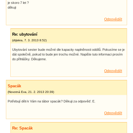
je skoro 7 let ?
děkuji
Odpovědět
Re: ubytování
(
dtjiskra
,
7. 3. 2013
8:52
)
Ubytování sester bude možné dle kapacity naplněnosti oddílů. Pokusíme se je
dát společně, pokud to bude jen trochu možné. Napište tuto informaci prosím
do přihlášky. Děkujeme.
Odpovědět
Spacák
(
Novotná Eva
,
21. 2. 2013
20:39
)
Potřebují děti k Vám na tábor spacák? Děkuji za odpověď. E.
Odpovědět
Re: Spacák