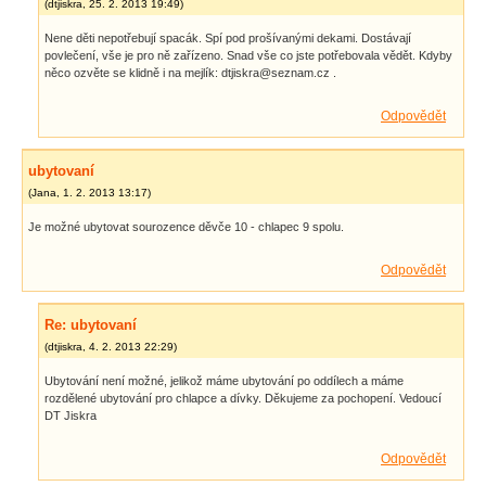
(
dtjiskra
,
25. 2. 2013
19:49
)
Nene děti nepotřebují spacák. Spí pod prošívanými dekami. Dostávají
povlečení, vše je pro ně zařízeno. Snad vše co jste potřebovala vědět. Kdyby
něco ozvěte se klidně i na mejlík: dtjiskra@seznam.cz .
Odpovědět
ubytovaní
(
Jana
,
1. 2. 2013
13:17
)
Je možné ubytovat sourozence děvče 10 - chlapec 9 spolu.
Odpovědět
Re: ubytovaní
(
dtjiskra
,
4. 2. 2013
22:29
)
Ubytování není možné, jelikož máme ubytování po oddílech a máme
rozdělené ubytování pro chlapce a dívky. Děkujeme za pochopení. Vedoucí
DT Jiskra
Odpovědět