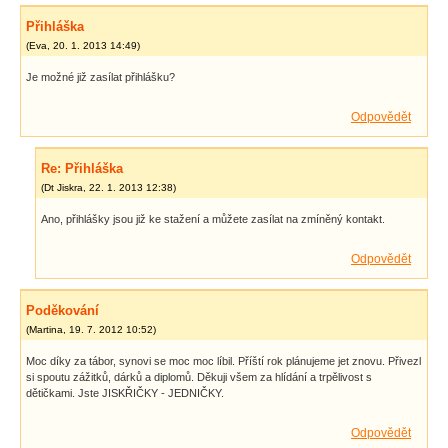
Přihláška
(
Eva
,
20. 1. 2013
14:49
)
Je možné již zasílat přihlášku?
Odpovědět
Re: Přihláška
(
Dt Jiskra
,
22. 1. 2013
12:38
)
Ano, přihlášky jsou již ke stažení a můžete zasílat na zmíněný kontakt.
Odpovědět
Poděkování
(
Martina
,
19. 7. 2012
10:52
)
Moc díky za tábor, synovi se moc moc líbil. Příští rok plánujeme jet znovu. Přivezl
si spoutu zážitků, dárků a diplomů. Děkuji všem za hlídání a trpělivost s
dětičkami. Jste JISKŘIČKY - JEDNIČKY.
Odpovědět