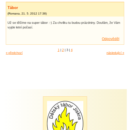
Tábor
(
Romana
,
21. 5. 2012
17:38
)
Už se těšíme na super tábor :-) Za chvilku tu budou prázdniny. Doufám, že Vám
vyjde letní počasí.
Odpovědět
1
|
2
|
3
|
4
« předchozí
následující »