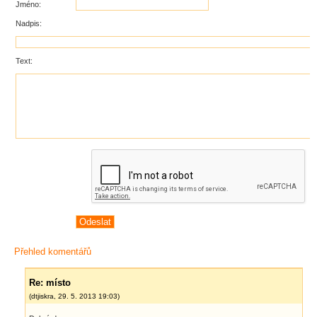
Jméno:
Nadpis:
Text:
Přehled komentářů
Re: místo
(
dtjiskra
,
29. 5. 2013
19:03
)