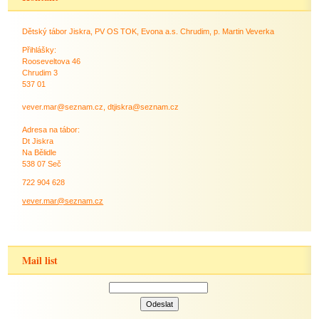
Dětský tábor Jiskra, PV OS TOK, Evona a.s. Chrudim, p. Martin Veverka
Přihlášky:
Rooseveltova 46
Chrudim 3
537 01
vever.mar@seznam.cz, dtjiskra@seznam.cz
Adresa na tábor:
Dt Jiskra
Na Bělidle
538 07 Seč
722 904 628
vever.mar@seznam.cz
Mail list