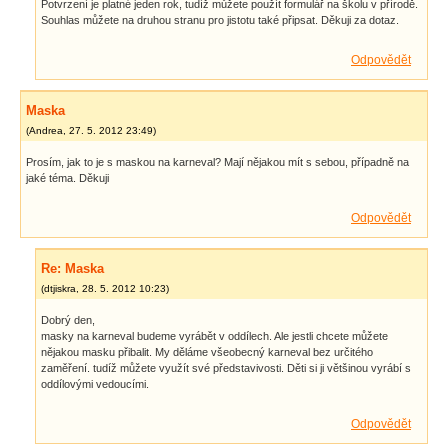
Potvrzení je platné jeden rok, tudíž můžete použít formulář na školu v přírodě.
Souhlas můžete na druhou stranu pro jistotu také připsat. Děkuji za dotaz.
Odpovědět
Maska
(
Andrea
,
27. 5. 2012
23:49
)
Prosím, jak to je s maskou na karneval? Mají nějakou mít s sebou, případně na
jaké téma. Děkuji
Odpovědět
Re: Maska
(
dtjiskra
,
28. 5. 2012
10:23
)
Dobrý den,
masky na karneval budeme vyrábět v oddílech. Ale jestli chcete můžete
nějakou masku přibalit. My děláme všeobecný karneval bez určitého
zaměření. tudíž můžete využít své představivosti. Děti si ji většinou vyrábí s
oddílovými vedoucími.
Odpovědět