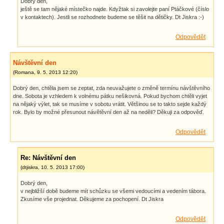
Dobrý den,
ještě se tam nějaké místečko najde. Kdyžtak si zavolejte paní Ptáčkové (číslo
v kontaktech). Jestli se rozhodnete budeme se těšit na dětičky. Dt Jiskra :-)
Odpovědět
Návštěvní den
(
Romana
,
9. 5. 2013
12:20
)
Dobrý den, chtěla jsem se zeptat, zda neuvažujete o změně termínu návštěvního
dne. Sobota je vzhledem k volnému pátku nešikovná. Pokud bychom chtěli vyjet
na nějaký výlet, tak se musíme v sobotu vrátit. Většinou se to takto sejde každý
rok. Bylo by možné přesunout návětěvní den až na neděli? Děkuji za odpověď.
Odpovědět
Re: Návštěvní den
(
dtjiskra
,
10. 5. 2013
17:00
)
Dobrý den,
v nejbližší době budeme mít schůzku se všemi vedoucími a vedením tábora.
Zkusíme vše projednat. Děkujeme za pochopení. Dt Jiskra
Odpovědět