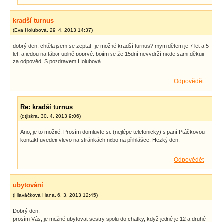
kradší turnus
(
Eva Holubová
,
29. 4. 2013
14:37
)
dobrý den, chtěla jsem se zeptat- je možné kradší turnus? mym dětem je 7 let a 5
let. a jedou na tábor uplně poprvé. bojím se že 15dní nevydrží nikde sami.děkuji
za odpověd. S pozdravem Holubová
Odpovědět
Re: kradší turnus
(
dtjiskra
,
30. 4. 2013
9:06
)
Ano, je to možné. Prosím domluvte se (nejlépe telefonicky) s paní Ptáčkovou -
kontakt uveden vlevo na stránkách nebo na přihlášce. Hezký den.
Odpovědět
ubytování
(
Hlaváčková Hana
,
6. 3. 2013
12:45
)
Dobrý den,
prosím Vás, je možné ubytovat sestry spolu do chatky, když jedné je 12 a druhé