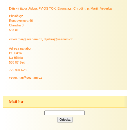
Dětský tábor Jiskra, PV OS TOK, Evona a.s. Chrudim, p. Martin Veverka
Přihlášky:
Rooseveltova 46
Chrudim 3
537 01
vever.mar@seznam.cz, dtjiskra@seznam.cz
Adresa na tábor:
Dt Jiskra
Na Bělidle
538 07 Seč
722 904 628
vever.mar@seznam.cz
Mail list