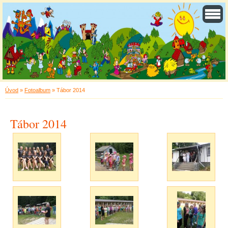
Úvod
»
Fotoalbum
»
Tábor 2014
Tábor 2014