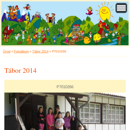
Úvod
»
Fotoalbum
»
Tábor 2014
»
P7010266
Tábor 2014
P7010266