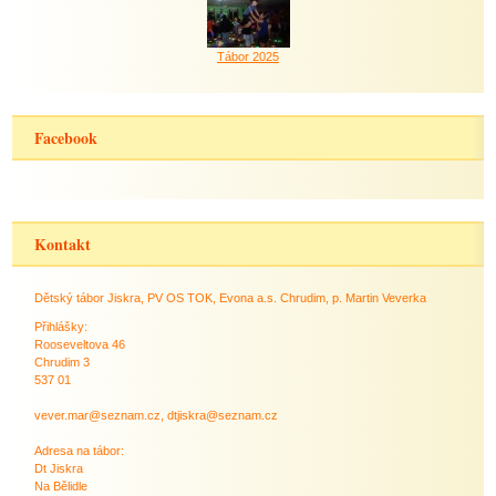
Tábor 2025
Facebook
Kontakt
Dětský tábor Jiskra, PV OS TOK, Evona a.s. Chrudim, p. Martin Veverka
Přihlášky:
Rooseveltova 46
Chrudim 3
537 01
vever.mar@seznam.cz, dtjiskra@seznam.cz
Adresa na tábor:
Dt Jiskra
Na Bělidle