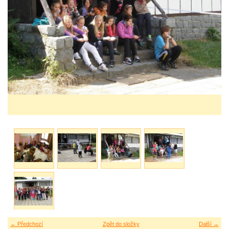
← Předchozí
Zpět do složky
Další →