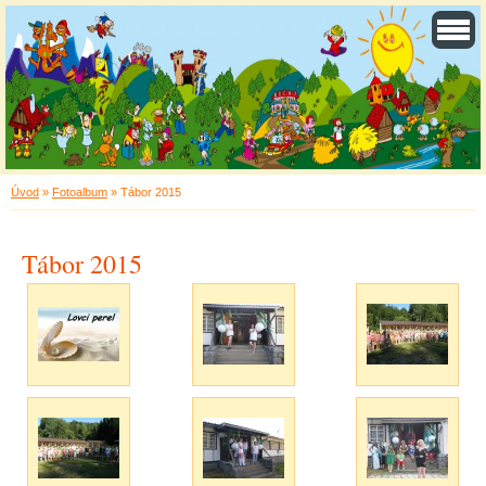
Úvod
»
Fotoalbum
»
Tábor 2015
Tábor 2015