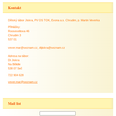
Kontakt
Dětský tábor Jiskra, PV OS TOK, Evona a.s. Chrudim, p. Martin Veverka
Přihlášky:
Rooseveltova 46
Chrudim 3
537 01
vever.mar@seznam.cz, dtjiskra@seznam.cz
Adresa na tábor:
Dt Jiskra
Na Bělidle
538 07 Seč
722 904 628
vever.mar@seznam.cz
Mail list