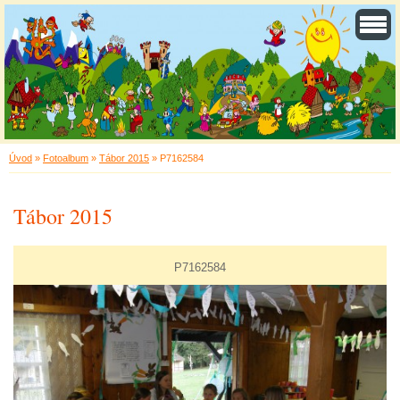
Úvod
»
Fotoalbum
»
Tábor 2015
»
P7162584
Tábor 2015
P7162584