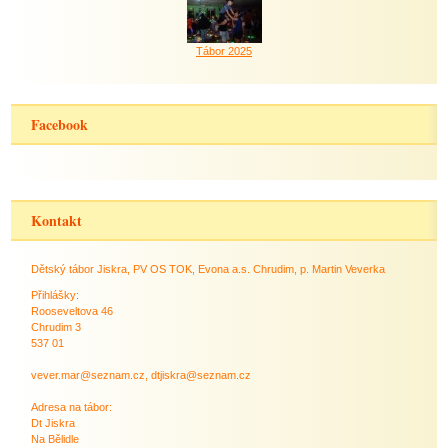
Tábor 2025
Facebook
Kontakt
Dětský tábor Jiskra, PV OS TOK, Evona a.s. Chrudim, p. Martin Veverka
Přihlášky:
Rooseveltova 46
Chrudim 3
537 01
vever.mar@seznam.cz, dtjiskra@seznam.cz
Adresa na tábor:
Dt Jiskra
Na Bělidle