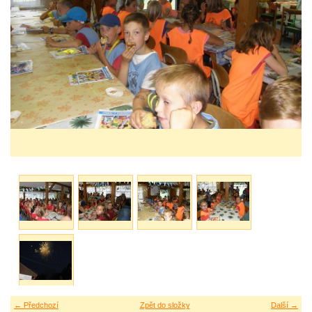
← Předchozí
Zpět do složky
Další →