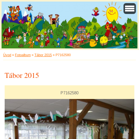
Úvod
»
Fotoalbum
»
Tábor 2015
»
P7162580
Tábor 2015
P7162580