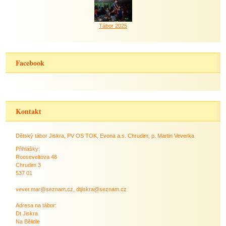
Tábor 2025
Facebook
Kontakt
Dětský tábor Jiskra, PV OS TOK, Evona a.s. Chrudim, p. Martin Veverka
Přihlášky:
Rooseveltova 46
Chrudim 3
537 01
vever.mar@seznam.cz, dtjiskra@seznam.cz
Adresa na tábor:
Dt Jiskra
Na Bělidle