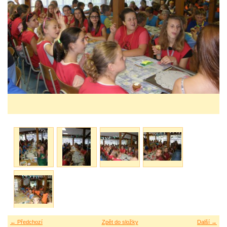
← Předchozí
Zpět do složky
Další →