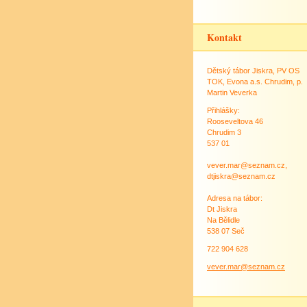
Kontakt
Dětský tábor Jiskra, PV OS
TOK, Evona a.s. Chrudim, p.
Martin Veverka
Přihlášky:
Rooseveltova 46
Chrudim 3
537 01
vever.mar@seznam.cz,
dtjiskra@seznam.cz
Adresa na tábor:
Dt Jiskra
Na Bělidle
538 07 Seč
722 904 628
vever.mar@seznam.cz