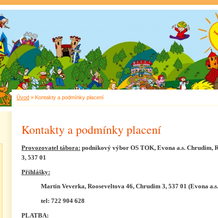
Úvod
»
Kontakty a podmínky placení
Kontakty a podmínky placení
Provozovatel tábora
:
podnikový výbor OS TOK, Evona a.s. Chrudim,
R
3, 537 01
Přihlášky:
Martin Veverka, Rooseveltova 46, Chrudim 3, 537 01 (Evona a.s
tel: 722 904 628
PLATBA: