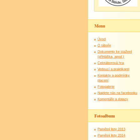
Menu
Úvod
O táboře
Dokumenty ke stažení
(přihláška, apod.)
Celotáborová hra
Vedoucí a praktikanti
Kontakty a podmínky
placení
Fotogalerie
Najdete nás na facebooku
Komentáře a dotazy
Fotoalbum
Pamětní listy 2013
Pamětní listy 2014