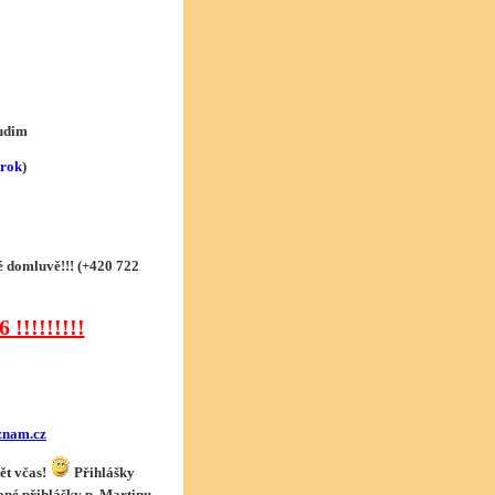
rudim
rok
)
é domluvě!!! (+420 722
!!!!!!!!!
znam.cz
ět včas!
Přihlášky
sané přihlášky p. Martinu