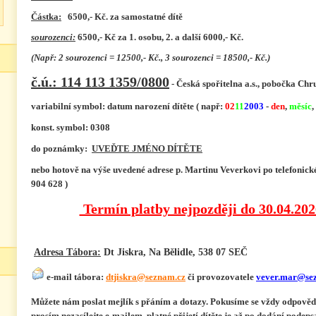
Částka:
6500,- Kč. za samostatné dítě
sourozenci:
6500,- Kč za 1. osobu, 2. a další 6000,- Kč.
(Např: 2 sourozenci = 12500,- Kč., 3 sourozenci = 18500
,- Kč.)
č.ú.: 114 113 1359/0800
- Česká spořitelna a.s., pobočka Ch
variabilní symbol: datum narození dítěte ( např:
02
11
2003
-
den
,
měsíc
,
konst. symbol: 0308
do poznámky:
UVEĎTE JMÉNO DÍTĚTE
nebo hotově na výše uvedené adrese p. Martinu Veverkovi po telefonick
904 628 )
Termín platby nejpozději do 30.04.2026 
Adresa Tábora:
Dt Jiskra
, Na Bělidle,
538 07
SEČ
e-mail tábora:
dtjiskra@seznam.cz
či provozovatele
vever.mar@se
Můžete nám poslat mejlík s přáním a dotazy. Pokusíme se vždy odpověd
prosím nezasílejte e-mailem, platné přijetí dítěte je až po dodání podep