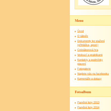
Menu
Úvod
O táboře
Dokumenty ke stažení
(přihláška, apod.)
Celotáborová hra
Vedoucí a praktikanti
Kontakty a podmínky
placení
Fotogalerie
Najdete nás na facebooku
Komentáře a dotazy
Fotoalbum
Pamětní listy 2013
Pamětní listy 2014