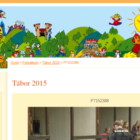
Úvod
»
Fotoalbum
»
Tábor 2015
»
P7152388
Tábor 2015
P7152388