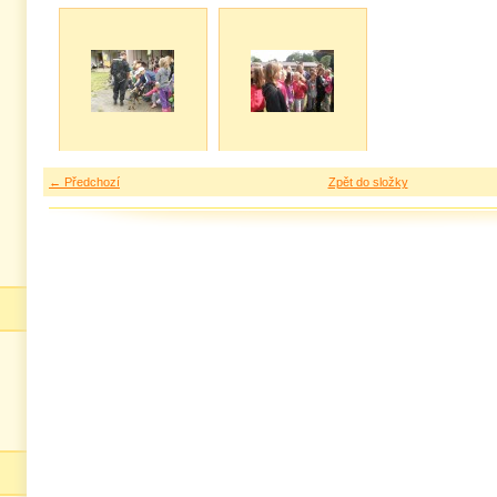
← Předchozí
Zpět do složky