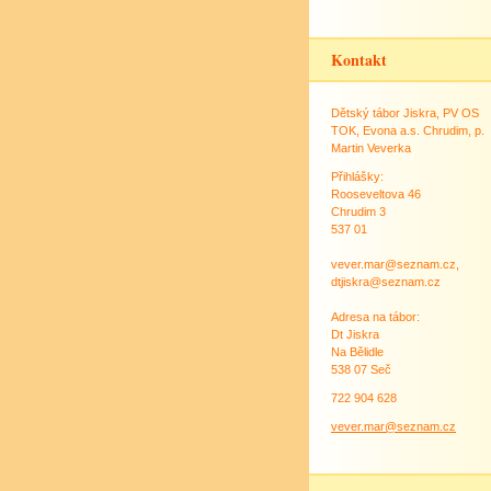
Kontakt
Dětský tábor Jiskra, PV OS
TOK, Evona a.s. Chrudim, p.
Martin Veverka
Přihlášky:
Rooseveltova 46
Chrudim 3
537 01
vever.mar@seznam.cz,
dtjiskra@seznam.cz
Adresa na tábor:
Dt Jiskra
Na Bělidle
538 07 Seč
722 904 628
vever.mar@seznam.cz