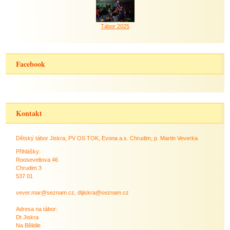
Tábor 2025
Facebook
Kontakt
Dětský tábor Jiskra, PV OS TOK, Evona a.s. Chrudim, p. Martin Veverka
Přihlášky:
Rooseveltova 46
Chrudim 3
537 01
vever.mar@seznam.cz, dtjiskra@seznam.cz
Adresa na tábor:
Dt Jiskra
Na Bělidle