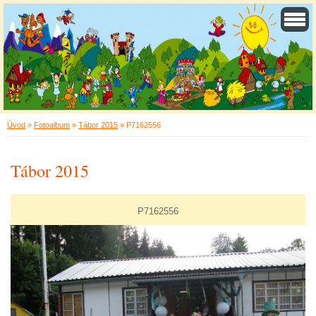
Úvod
»
Fotoalbum
»
Tábor 2015
»
P7162556
Tábor 2015
P7162556