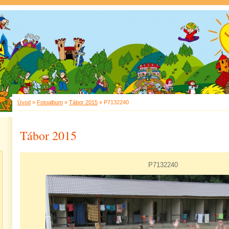
Úvod
»
Fotoalbum
»
Tábor 2015
»
P7132240
Tábor 2015
P7132240