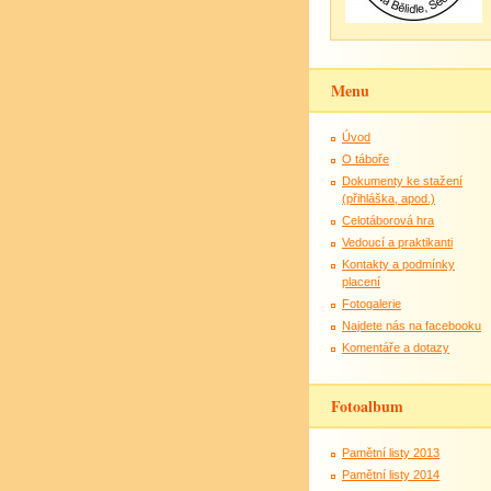
Menu
Úvod
O táboře
Dokumenty ke stažení
(přihláška, apod.)
Celotáborová hra
Vedoucí a praktikanti
Kontakty a podmínky
placení
Fotogalerie
Najdete nás na facebooku
Komentáře a dotazy
Fotoalbum
Pamětní listy 2013
Pamětní listy 2014