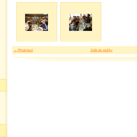
← Předchozí
Zpět do složky