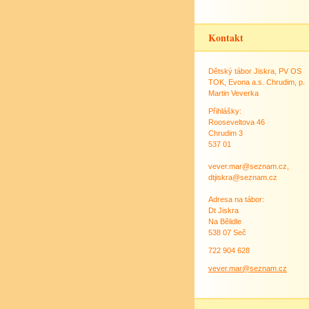
Kontakt
Dětský tábor Jiskra, PV OS
TOK, Evona a.s. Chrudim, p.
Martin Veverka
Přihlášky:
Rooseveltova 46
Chrudim 3
537 01
vever.mar@seznam.cz,
dtjiskra@seznam.cz
Adresa na tábor:
Dt Jiskra
Na Bělidle
538 07 Seč
722 904 628
vever.mar@seznam.cz