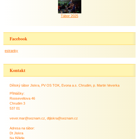
Tábor 2025
Facebook
estranky
Kontakt
Dětský tábor Jiskra, PV OS TOK, Evona a.s. Chrudim, p. Martin Veverka
Přihlášky:
Rooseveltova 46
Chrudim 3
537 01
vever.mar@seznam.cz, dtjiskra@seznam.cz
Adresa na tábor:
Dt Jiskra
Na Bělidle