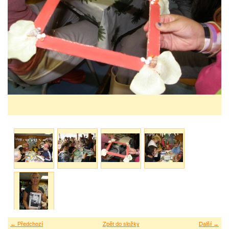
← Předchozí
Zpět do složky
Další →