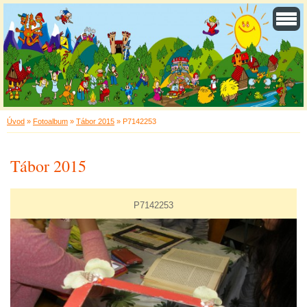
Úvod
»
Fotoalbum
»
Tábor 2015
»
P7142253
Tábor 2015
P7142253