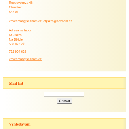
Rooseveltova 46
Chrudim 3
537 01
vever.mar@seznam.cz, dtjiskra@seznam.cz
Adresa na tábor:
Dt Jiskra
Na Bělidle
538 07 Seč
722 904 628
vever.mar@seznam.cz
Mail list
Vyhledávání