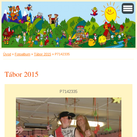
Úvod
»
Fotoalbum
»
Tábor 2015
»
P7142335
Tábor 2015
P7142335