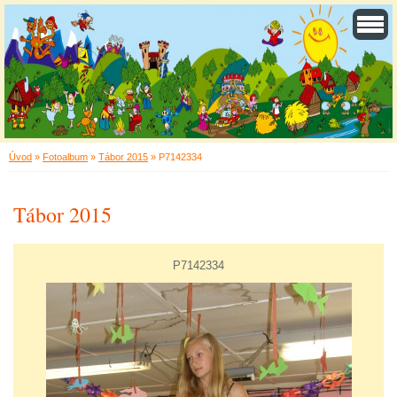
Úvod
»
Fotoalbum
»
Tábor 2015
»
P7142334
Tábor 2015
P7142334