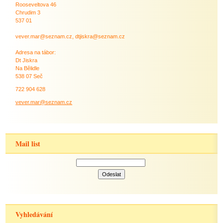
Rooseveltova 46
Chrudim 3
537 01
vever.mar@seznam.cz, dtjiskra@seznam.cz
Adresa na tábor:
Dt Jiskra
Na Bělidle
538 07 Seč
722 904 628
vever.mar@seznam.cz
Mail list
Vyhledávání