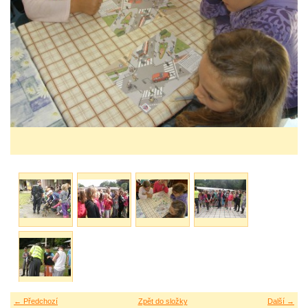
← Předchozí
Zpět do složky
Další →