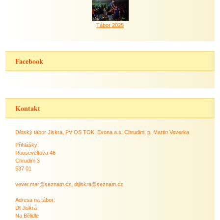
Tábor 2025
Facebook
Kontakt
Dětský tábor Jiskra, PV OS TOK, Evona a.s. Chrudim, p. Martin Veverka
Přihlášky:
Rooseveltova 46
Chrudim 3
537 01
vever.mar@seznam.cz, dtjiskra@seznam.cz
Adresa na tábor:
Dt Jiskra
Na Bělidle