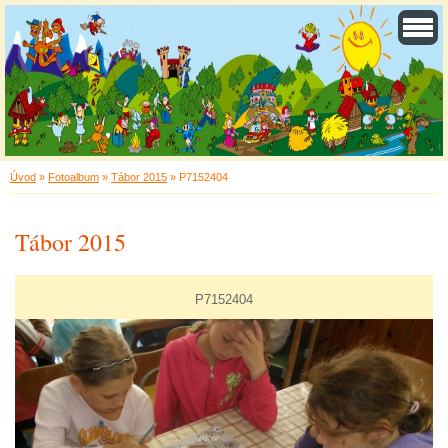
Úvod
»
Fotoalbum
»
Tábor 2015
»
P7152404
Tábor 2015
P7152404