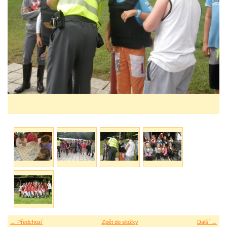
← Předchozí
Zpět do složky
Další →