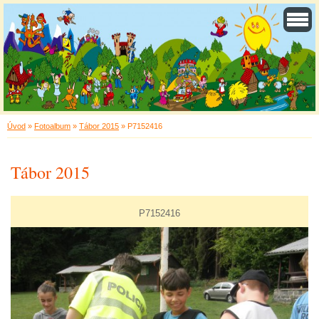
Úvod
»
Fotoalbum
»
Tábor 2015
»
P7152416
Tábor 2015
P7152416