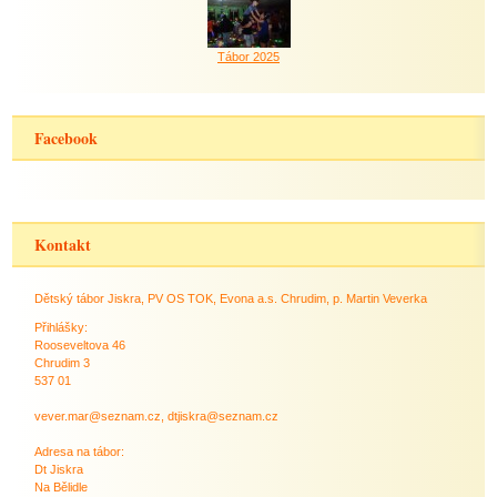
Tábor 2025
Facebook
Kontakt
Dětský tábor Jiskra, PV OS TOK, Evona a.s. Chrudim, p. Martin Veverka
Přihlášky:
Rooseveltova 46
Chrudim 3
537 01
vever.mar@seznam.cz, dtjiskra@seznam.cz
Adresa na tábor:
Dt Jiskra
Na Bělidle