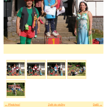
← Předchozí
Zpět do složky
Další →