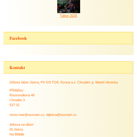
Tábor 2025
Facebook
Kontakt
Dětský tábor Jiskra, PV OS TOK, Evona a.s. Chrudim, p. Martin Veverka
Přihlášky:
Rooseveltova 46
Chrudim 3
537 01
vever.mar@seznam.cz, dtjiskra@seznam.cz
Adresa na tábor:
Dt Jiskra
Na Bělidle