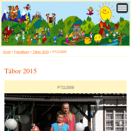
Úvod
»
Fotoalbum
»
Tábor 2015
»
P7112009
Tábor 2015
P7112009