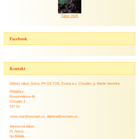
Tábor 2025
Facebook
Kontakt
Dětský tábor Jiskra, PV OS TOK, Evona a.s. Chrudim, p. Martin Veverka
Přihlášky:
Rooseveltova 46
Chrudim 3
537 01
vever.mar@seznam.cz, dtjiskra@seznam.cz
Adresa na tábor:
Dt Jiskra
Na Bělidle