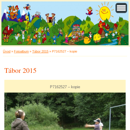
Úvod
»
Fotoalbum
»
Tábor 2015
»
P7162527 – kopie
Tábor 2015
P7162527 – kopie