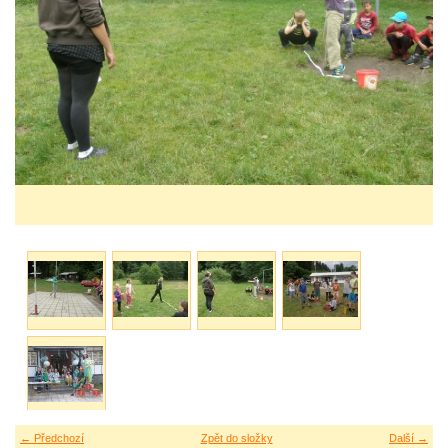
← Předchozí
Zpět do složky
Další →