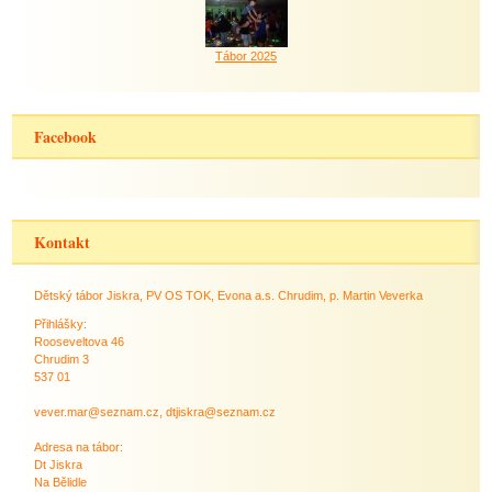
Tábor 2025
Facebook
Kontakt
Dětský tábor Jiskra, PV OS TOK, Evona a.s. Chrudim, p. Martin Veverka
Přihlášky:
Rooseveltova 46
Chrudim 3
537 01
vever.mar@seznam.cz, dtjiskra@seznam.cz
Adresa na tábor:
Dt Jiskra
Na Bělidle