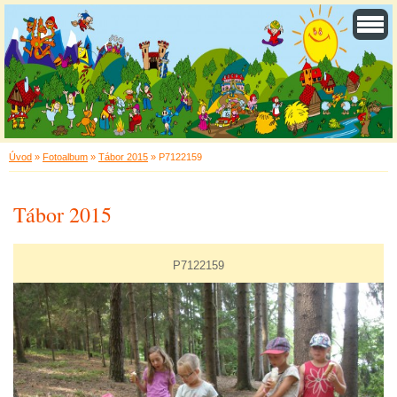
Úvod
»
Fotoalbum
»
Tábor 2015
»
P7122159
Tábor 2015
P7122159