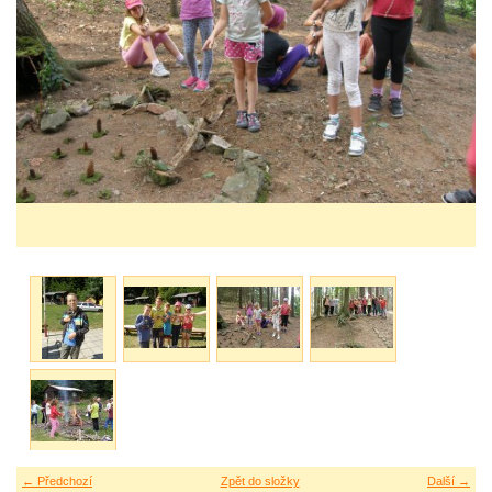
← Předchozí
Zpět do složky
Další →