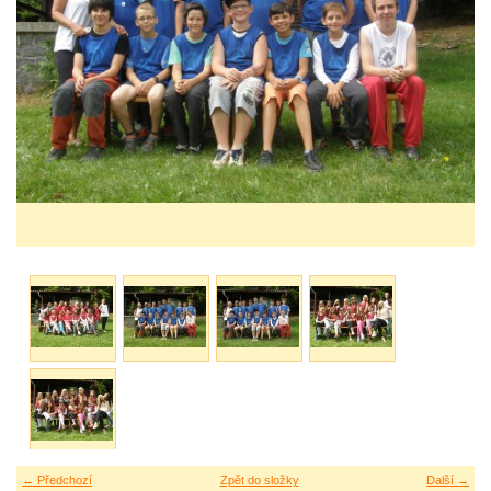
← Předchozí
Zpět do složky
Další →