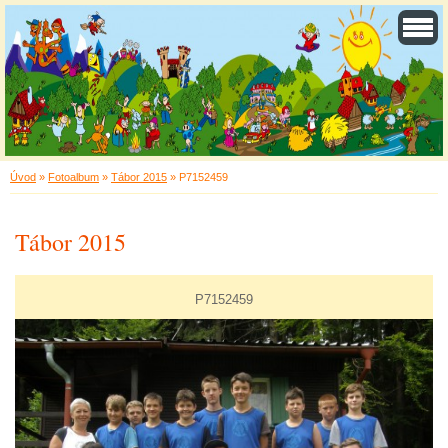
Úvod
»
Fotoalbum
»
Tábor 2015
»
P7152459
Tábor 2015
P7152459