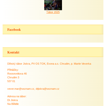
Tábor 2025
Facebook
Kontakt
Dětský tábor Jiskra, PV OS TOK, Evona a.s. Chrudim, p. Martin Veverka
Přihlášky:
Rooseveltova 46
Chrudim 3
537 01
vever.mar@seznam.cz, dtjiskra@seznam.cz
Adresa na tábor:
Dt Jiskra
Na Bělidle