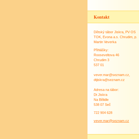
Kontakt
Dětský tábor Jiskra, PV OS
TOK, Evona a.s. Chrudim, p.
Martin Veverka
Přihlášky:
Rooseveltova 46
Chrudim 3
537 01
vever.mar@seznam.cz,
dtjiskra@seznam.cz
Adresa na tábor:
Dt Jiskra
Na Bělidle
538 07 Seč
722 904 628
vever.mar@seznam.cz