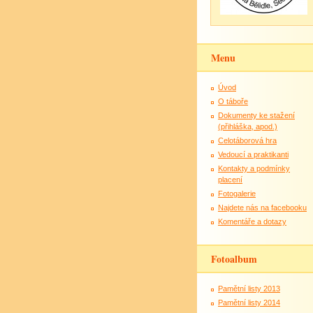
Menu
Úvod
O táboře
Dokumenty ke stažení
(přihláška, apod.)
Celotáborová hra
Vedoucí a praktikanti
Kontakty a podmínky
placení
Fotogalerie
Najdete nás na facebooku
Komentáře a dotazy
Fotoalbum
Pamětní listy 2013
Pamětní listy 2014