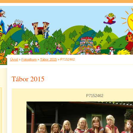
Úvod
»
Fotoalbum
»
Tábor 2015
»
P7152462
Tábor 2015
P7152462