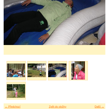
← Předchozí
Zpět do složky
Další →