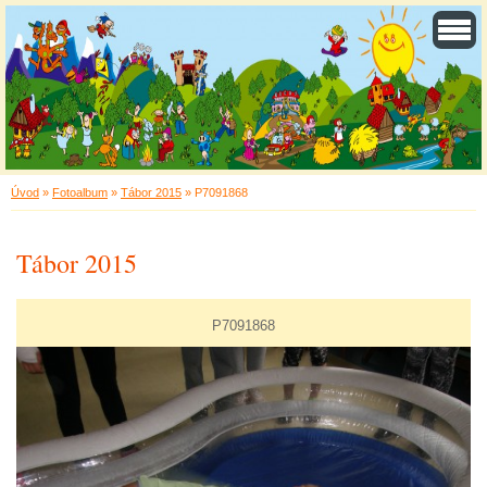
Úvod
»
Fotoalbum
»
Tábor 2015
»
P7091868
Tábor 2015
P7091868