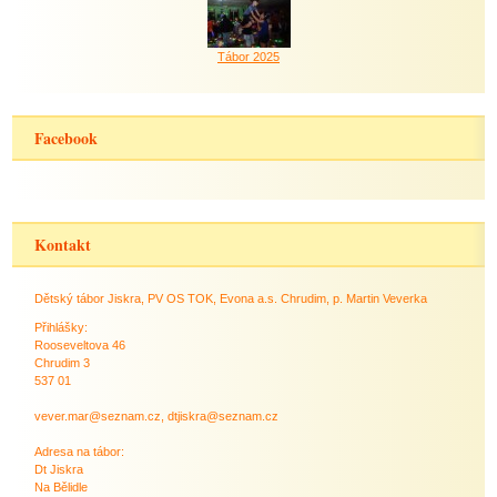
Tábor 2025
Facebook
Kontakt
Dětský tábor Jiskra, PV OS TOK, Evona a.s. Chrudim, p. Martin Veverka
Přihlášky:
Rooseveltova 46
Chrudim 3
537 01
vever.mar@seznam.cz, dtjiskra@seznam.cz
Adresa na tábor:
Dt Jiskra
Na Bělidle