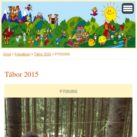
Úvod
»
Fotoalbum
»
Tábor 2015
»
P7091855
Tábor 2015
P7091855