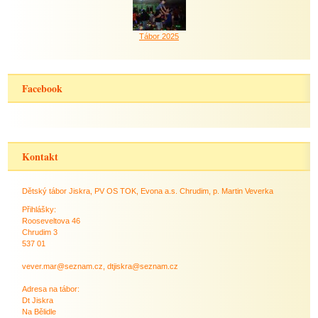
Tábor 2025
Facebook
Kontakt
Dětský tábor Jiskra, PV OS TOK, Evona a.s. Chrudim, p. Martin Veverka
Přihlášky:
Rooseveltova 46
Chrudim 3
537 01
vever.mar@seznam.cz, dtjiskra@seznam.cz
Adresa na tábor:
Dt Jiskra
Na Bělidle