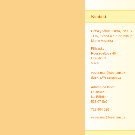
Kontakt
Dětský tábor Jiskra, PV OS
TOK, Evona a.s. Chrudim, p.
Martin Veverka
Přihlášky:
Rooseveltova 46
Chrudim 3
537 01
vever.mar@seznam.cz,
dtjiskra@seznam.cz
Adresa na tábor:
Dt Jiskra
Na Bělidle
538 07 Seč
722 904 628
vever.mar@seznam.cz