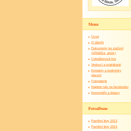
Menu
Úvod
O táboře
Dokumenty ke stažení
(přihláška, apod.)
Celotáborová hra
Vedoucí a praktikanti
Kontakty a podmínky
placení
Fotogalerie
Najdete nás na facebooku
Komentáře a dotazy
Fotoalbum
Pamětní listy 2013
Pamětní listy 2014