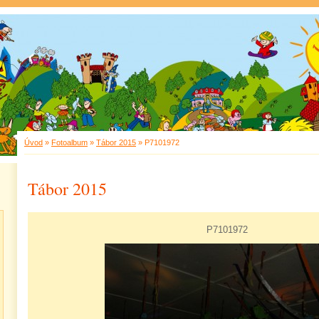
Úvod
»
Fotoalbum
»
Tábor 2015
»
P7101972
Tábor 2015
P7101972