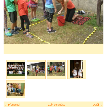
← Předchozí
Zpět do složky
Další →