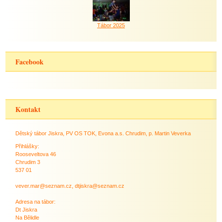
Tábor 2025
Facebook
Kontakt
Dětský tábor Jiskra, PV OS TOK, Evona a.s. Chrudim, p. Martin Veverka
Přihlášky:
Rooseveltova 46
Chrudim 3
537 01
vever.mar@seznam.cz, dtjiskra@seznam.cz
Adresa na tábor:
Dt Jiskra
Na Bělidle