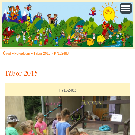
Úvod
»
Fotoalbum
»
Tábor 2015
»
P7152483
Tábor 2015
P7152483