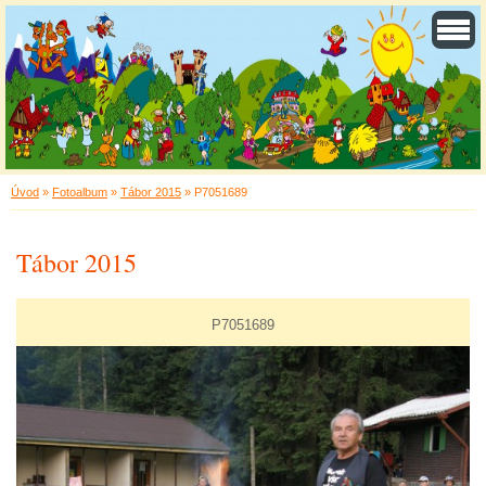
Úvod
»
Fotoalbum
»
Tábor 2015
»
P7051689
Tábor 2015
P7051689