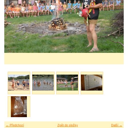
← Předchozí
Zpět do složky
Další →