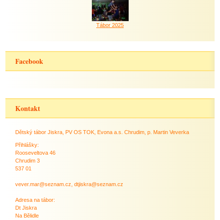
Tábor 2025
Facebook
Kontakt
Dětský tábor Jiskra, PV OS TOK, Evona a.s. Chrudim, p. Martin Veverka
Přihlášky:
Rooseveltova 46
Chrudim 3
537 01
vever.mar@seznam.cz, dtjiskra@seznam.cz
Adresa na tábor:
Dt Jiskra
Na Bělidle