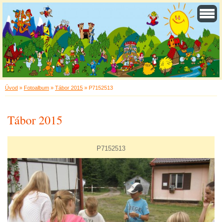
Úvod
»
Fotoalbum
»
Tábor 2015
»
P7152513
Tábor 2015
P7152513