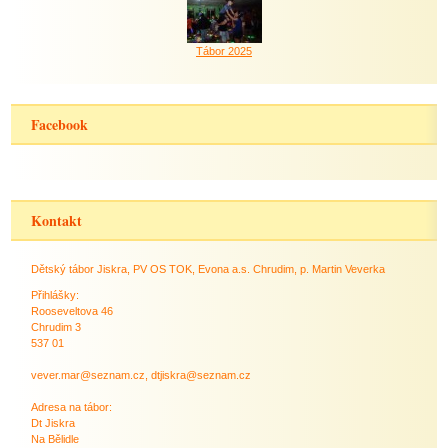
Tábor 2025
Facebook
Kontakt
Dětský tábor Jiskra, PV OS TOK, Evona a.s. Chrudim, p. Martin Veverka
Přihlášky:
Rooseveltova 46
Chrudim 3
537 01
vever.mar@seznam.cz, dtjiskra@seznam.cz
Adresa na tábor:
Dt Jiskra
Na Bělidle