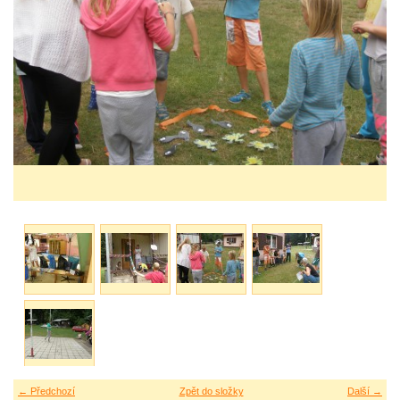
← Předchozí
Zpět do složky
Další →