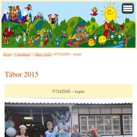
Úvod
»
Fotoalbum
»
Tábor 2015
»
P7162540 – kopie
Tábor 2015
P7162540 – kopie