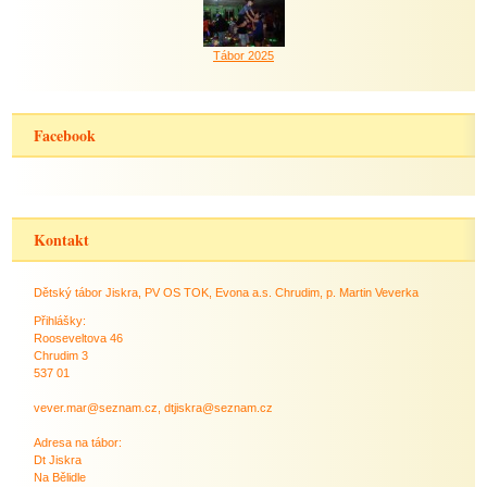
Tábor 2025
Facebook
Kontakt
Dětský tábor Jiskra, PV OS TOK, Evona a.s. Chrudim, p. Martin Veverka
Přihlášky:
Rooseveltova 46
Chrudim 3
537 01
vever.mar@seznam.cz, dtjiskra@seznam.cz
Adresa na tábor:
Dt Jiskra
Na Bělidle