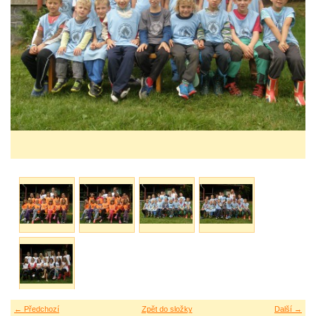
← Předchozí
Zpět do složky
Další →