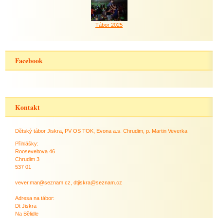
Tábor 2025
Facebook
Kontakt
Dětský tábor Jiskra, PV OS TOK, Evona a.s. Chrudim, p. Martin Veverka
Přihlášky:
Rooseveltova 46
Chrudim 3
537 01
vever.mar@seznam.cz, dtjiskra@seznam.cz
Adresa na tábor:
Dt Jiskra
Na Bělidle