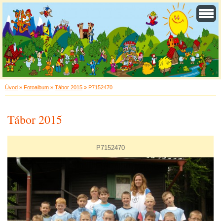
Úvod
»
Fotoalbum
»
Tábor 2015
»
P7152470
Tábor 2015
P7152470