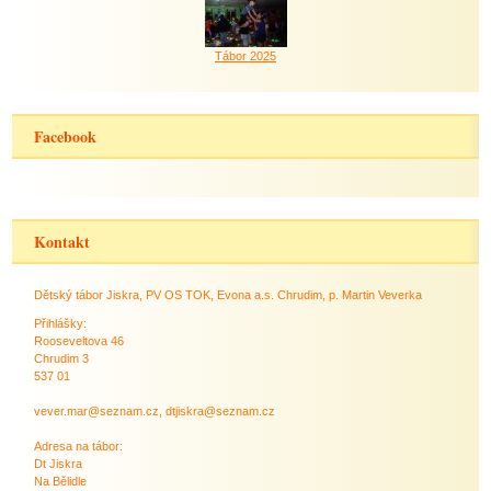
Tábor 2025
Facebook
Kontakt
Dětský tábor Jiskra, PV OS TOK, Evona a.s. Chrudim, p. Martin Veverka
Přihlášky:
Rooseveltova 46
Chrudim 3
537 01
vever.mar@seznam.cz, dtjiskra@seznam.cz
Adresa na tábor:
Dt Jiskra
Na Bělidle