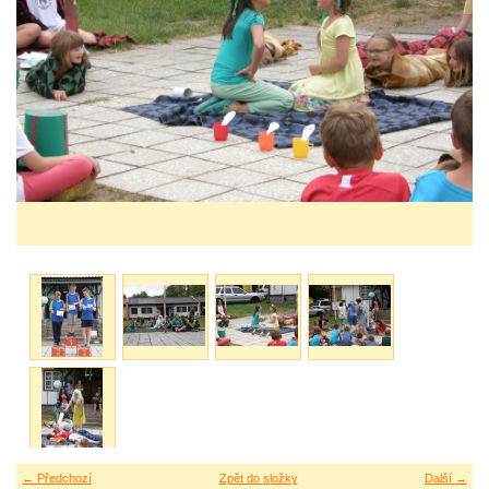
← Předchozí
Zpět do složky
Další →