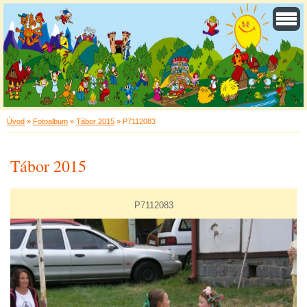
Úvod
»
Fotoalbum
»
Tábor 2015
»
P7112083
Tábor 2015
P7112083