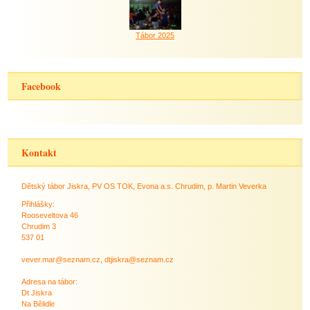
Tábor 2025
Facebook
Kontakt
Dětský tábor Jiskra, PV OS TOK, Evona a.s. Chrudim, p. Martin Veverka
Přihlášky:
Rooseveltova 46
Chrudim 3
537 01
vever.mar@seznam.cz, dtjiskra@seznam.cz
Adresa na tábor:
Dt Jiskra
Na Bělidle