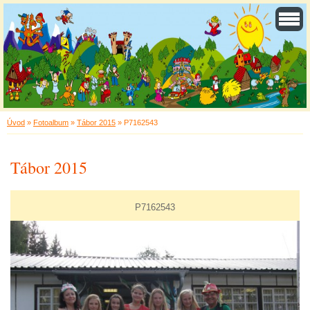
Úvod
»
Fotoalbum
»
Tábor 2015
»
P7162543
Tábor 2015
P7162543