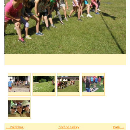
← Předchozí
Zpět do složky
Další →