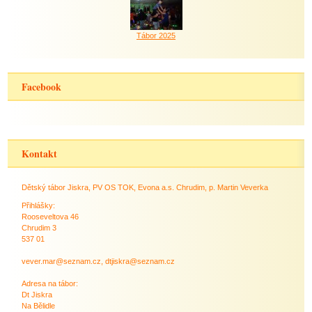
Tábor 2025
Facebook
Kontakt
Dětský tábor Jiskra, PV OS TOK, Evona a.s. Chrudim, p. Martin Veverka
Přihlášky:
Rooseveltova 46
Chrudim 3
537 01
vever.mar@seznam.cz, dtjiskra@seznam.cz
Adresa na tábor:
Dt Jiskra
Na Bělidle