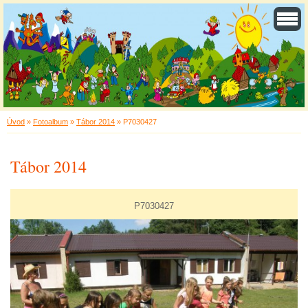
Úvod
»
Fotoalbum
»
Tábor 2014
»
P7030427
Tábor 2014
P7030427