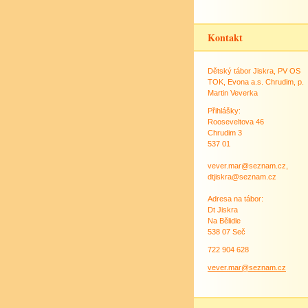
Kontakt
Dětský tábor Jiskra, PV OS
TOK, Evona a.s. Chrudim, p.
Martin Veverka
Přihlášky:
Rooseveltova 46
Chrudim 3
537 01
vever.mar@seznam.cz,
dtjiskra@seznam.cz
Adresa na tábor:
Dt Jiskra
Na Bělidle
538 07 Seč
722 904 628
vever.mar@seznam.cz