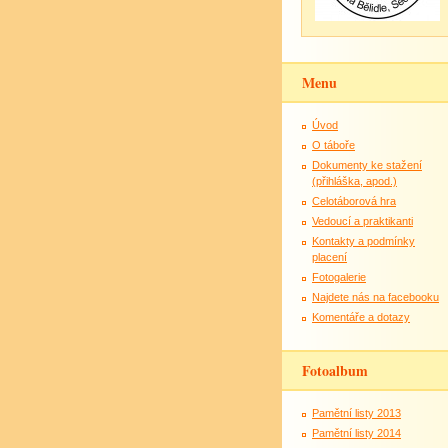
Menu
Úvod
O táboře
Dokumenty ke stažení
(přihláška, apod.)
Celotáborová hra
Vedoucí a praktikanti
Kontakty a podmínky
placení
Fotogalerie
Najdete nás na facebooku
Komentáře a dotazy
Fotoalbum
Pamětní listy 2013
Pamětní listy 2014