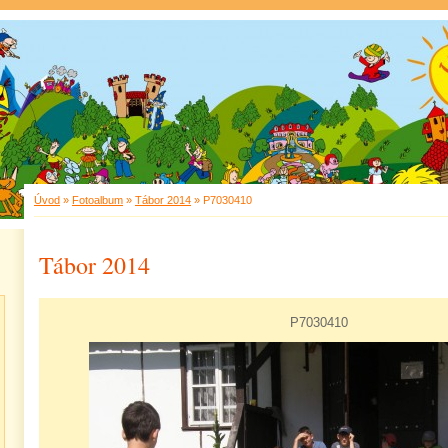
Úvod
»
Fotoalbum
»
Tábor 2014
»
P7030410
Tábor 2014
P7030410