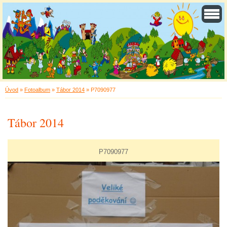
Úvod
»
Fotoalbum
»
Tábor 2014
»
P7090977
Tábor 2014
P7090977