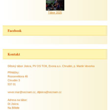
Tábor 2025
Facebook
Kontakt
Dětský tábor Jiskra, PV OS TOK, Evona a.s. Chrudim, p. Martin Veverka
Přihlášky:
Rooseveltova 46
Chrudim 3
537 01
vever.mar@seznam.cz, dtjiskra@seznam.cz
Adresa na tábor:
Dt Jiskra
Na Bělidle