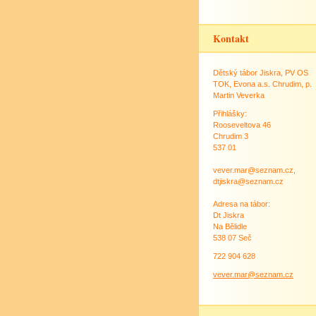
Kontakt
Dětský tábor Jiskra, PV OS
TOK, Evona a.s. Chrudim, p.
Martin Veverka
Přihlášky:
Rooseveltova 46
Chrudim 3
537 01
vever.mar@seznam.cz,
dtjiskra@seznam.cz
Adresa na tábor:
Dt Jiskra
Na Bělidle
538 07 Seč
722 904 628
vever.mar@seznam.cz