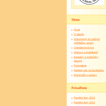
Menu
Úvod
O táboře
Dokumenty ke stažení
(přihláška, apod.)
Celotáborová hra
Vedoucí a praktikanti
Kontakty a podmínky
placení
Fotogalerie
Najdete nás na facebooku
Komentáře a dotazy
Fotoalbum
Pamětní listy 2013
Pamětní listy 2014