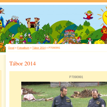
Úvod
»
Fotoalbum
»
Tábor 2014
»
P7090991
Tábor 2014
P7090991