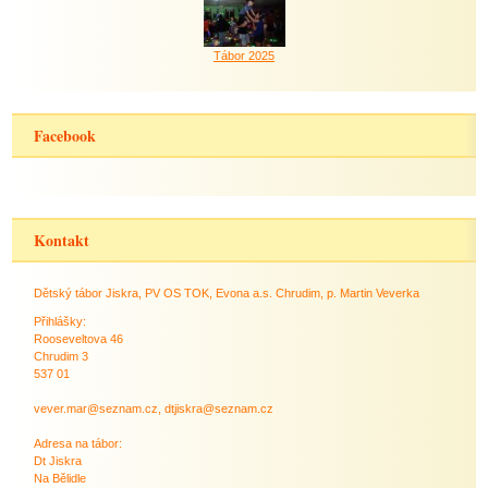
Tábor 2025
Facebook
Kontakt
Dětský tábor Jiskra, PV OS TOK, Evona a.s. Chrudim, p. Martin Veverka
Přihlášky:
Rooseveltova 46
Chrudim 3
537 01
vever.mar@seznam.cz, dtjiskra@seznam.cz
Adresa na tábor:
Dt Jiskra
Na Bělidle