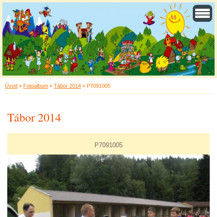
Úvod
»
Fotoalbum
»
Tábor 2014
»
P7091005
Tábor 2014
P7091005