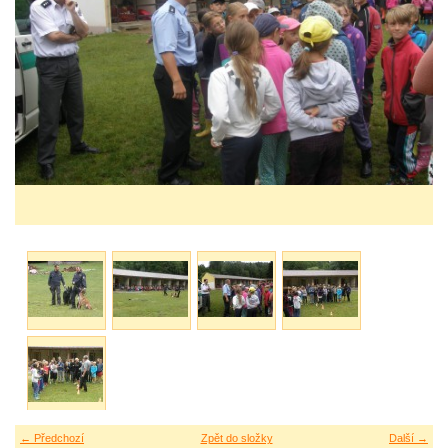
← Předchozí
Zpět do složky
Další →