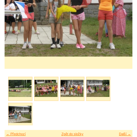
← Předchozí
Zpět do složky
Další →