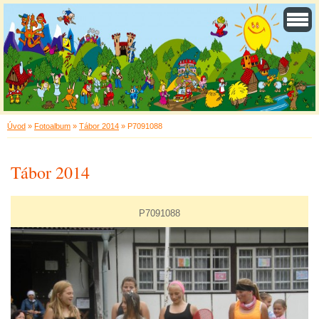
Úvod
»
Fotoalbum
»
Tábor 2014
»
P7091088
Tábor 2014
P7091088