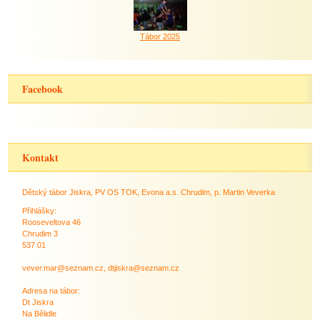
Tábor 2025
Facebook
Kontakt
Dětský tábor Jiskra, PV OS TOK, Evona a.s. Chrudim, p. Martin Veverka
Přihlášky:
Rooseveltova 46
Chrudim 3
537 01
vever.mar@seznam.cz, dtjiskra@seznam.cz
Adresa na tábor:
Dt Jiskra
Na Bělidle