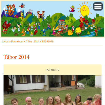
Úvod
»
Fotoalbum
»
Tábor 2014
»
P7091079
Tábor 2014
P7091079