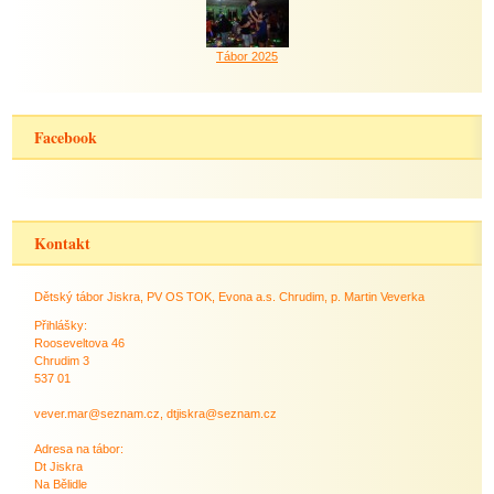
Tábor 2025
Facebook
Kontakt
Dětský tábor Jiskra, PV OS TOK, Evona a.s. Chrudim, p. Martin Veverka
Přihlášky:
Rooseveltova 46
Chrudim 3
537 01
vever.mar@seznam.cz, dtjiskra@seznam.cz
Adresa na tábor:
Dt Jiskra
Na Bělidle