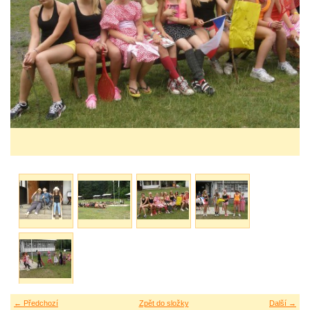
← Předchozí
Zpět do složky
Další →