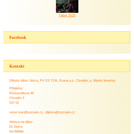
Tábor 2025
Facebook
Kontakt
Dětský tábor Jiskra, PV OS TOK, Evona a.s. Chrudim, p. Martin Veverka
Přihlášky:
Rooseveltova 46
Chrudim 3
537 01
vever.mar@seznam.cz, dtjiskra@seznam.cz
Adresa na tábor:
Dt Jiskra
Na Bělidle