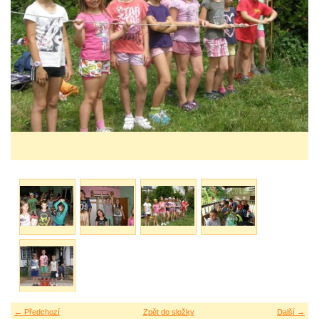
← Předchozí
Zpět do složky
Další →