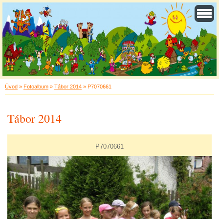
Úvod
»
Fotoalbum
»
Tábor 2014
»
P7070661
Tábor 2014
P7070661