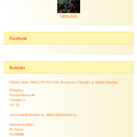
Tábor 2025
Facebook
Kontakt
Dětský tábor Jiskra, PV OS TOK, Evona a.s. Chrudim, p. Martin Veverka
Přihlášky:
Rooseveltova 46
Chrudim 3
537 01
vever.mar@seznam.cz, dtjiskra@seznam.cz
Adresa na tábor:
Dt Jiskra
Na Bělidle