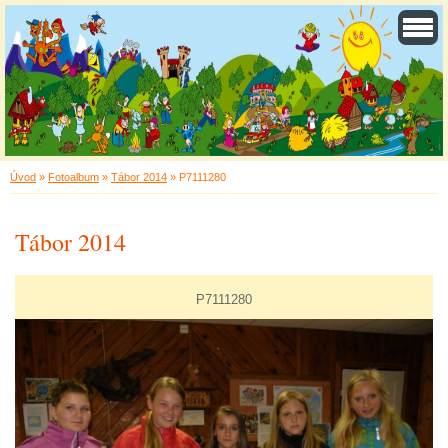
Úvod
»
Fotoalbum
»
Tábor 2014
»
P7111280
Tábor 2014
P7111280