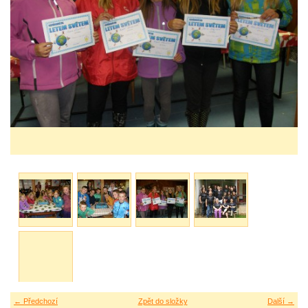
← Předchozí
Zpět do složky
Další →