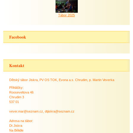
Tábor 2025
Facebook
Kontakt
Dětský tábor Jiskra, PV OS TOK, Evona a.s. Chrudim, p. Martin Veverka
Přihlášky:
Rooseveltova 46
Chrudim 3
537 01
vever.mar@seznam.cz, dtjiskra@seznam.cz
Adresa na tábor:
Dt Jiskra
Na Bělidle