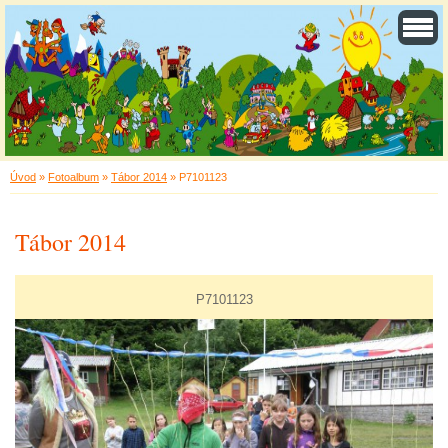
Úvod
»
Fotoalbum
»
Tábor 2014
»
P7101123
Tábor 2014
P7101123