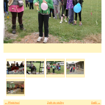
← Předchozí
Zpět do složky
Další →