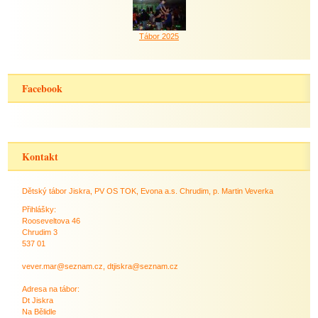
Tábor 2025
Facebook
Kontakt
Dětský tábor Jiskra, PV OS TOK, Evona a.s. Chrudim, p. Martin Veverka
Přihlášky:
Rooseveltova 46
Chrudim 3
537 01
vever.mar@seznam.cz, dtjiskra@seznam.cz
Adresa na tábor:
Dt Jiskra
Na Bělidle