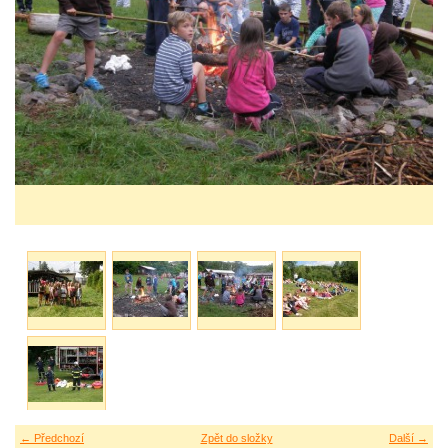
← Předchozí
Zpět do složky
Další →