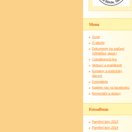
Menu
Úvod
O táboře
Dokumenty ke stažení
(přihláška, apod.)
Celotáborová hra
Vedoucí a praktikanti
Kontakty a podmínky
placení
Fotogalerie
Najdete nás na facebooku
Komentáře a dotazy
Fotoalbum
Pamětní listy 2013
Pamětní listy 2014