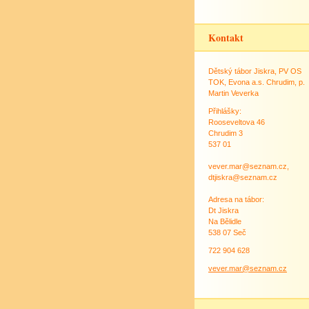
Kontakt
Dětský tábor Jiskra, PV OS
TOK, Evona a.s. Chrudim, p.
Martin Veverka
Přihlášky:
Rooseveltova 46
Chrudim 3
537 01
vever.mar@seznam.cz,
dtjiskra@seznam.cz
Adresa na tábor:
Dt Jiskra
Na Bělidle
538 07 Seč
722 904 628
vever.mar@seznam.cz