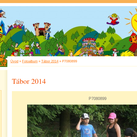
Úvod
»
Fotoalbum
»
Tábor 2014
»
P7080899
Tábor 2014
P7080899