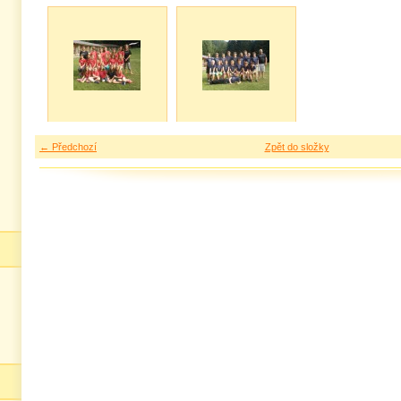
← Předchozí
Zpět do složky