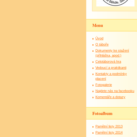
Menu
Úvod
O táboře
Dokumenty ke stažení
(přihláška, apod.)
Celotáborová hra
Vedoucí a praktikanti
Kontakty a podmínky
placení
Fotogalerie
Najdete nás na facebooku
Komentáře a dotazy
Fotoalbum
Pamětní listy 2013
Pamětní listy 2014