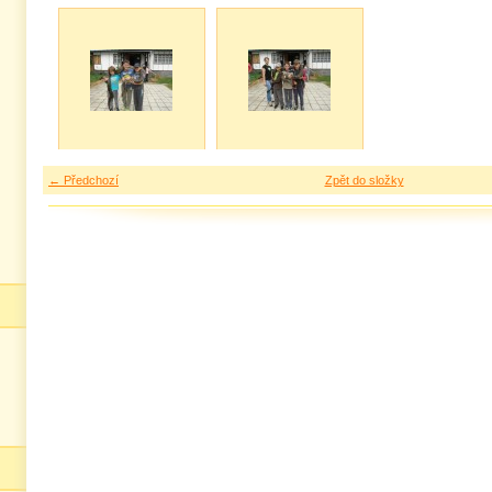
← Předchozí
Zpět do složky