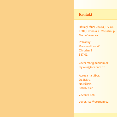
Kontakt
Dětský tábor Jiskra, PV OS
TOK, Evona a.s. Chrudim, p.
Martin Veverka
Přihlášky:
Rooseveltova 46
Chrudim 3
537 01
vever.mar@seznam.cz,
dtjiskra@seznam.cz
Adresa na tábor:
Dt Jiskra
Na Bělidle
538 07 Seč
722 904 628
vever.mar@seznam.cz