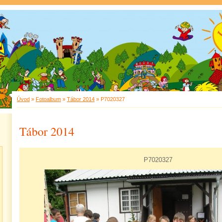
Úvod
»
Fotoalbum
»
Tábor 2014
»
P7020327
Tábor 2014
P7020327