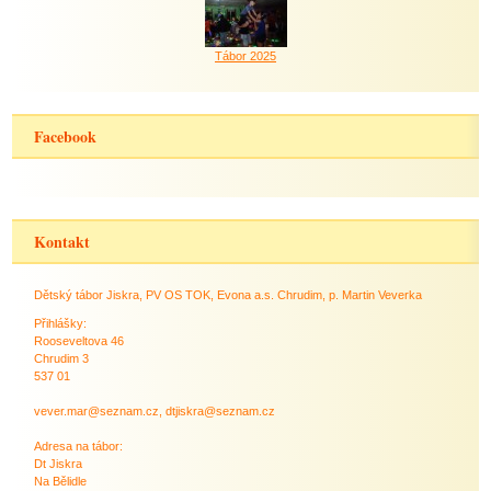
Tábor 2025
Facebook
Kontakt
Dětský tábor Jiskra, PV OS TOK, Evona a.s. Chrudim, p. Martin Veverka
Přihlášky:
Rooseveltova 46
Chrudim 3
537 01
vever.mar@seznam.cz, dtjiskra@seznam.cz
Adresa na tábor:
Dt Jiskra
Na Bělidle