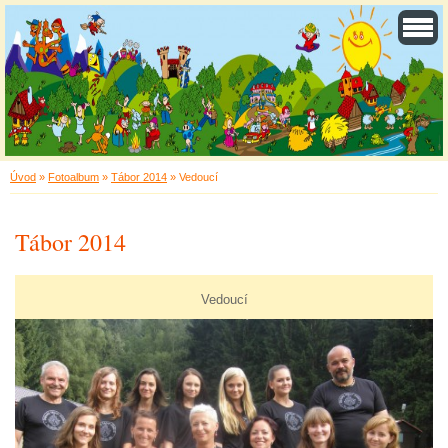
Úvod
»
Fotoalbum
»
Tábor 2014
»
Vedoucí
Tábor 2014
Vedoucí