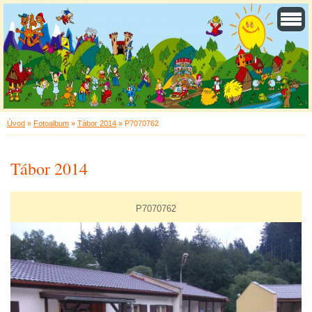
Úvod
»
Fotoalbum
»
Tábor 2014
»
P7070762
Tábor 2014
P7070762