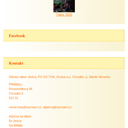
Tábor 2025
Facebook
Kontakt
Dětský tábor Jiskra, PV OS TOK, Evona a.s. Chrudim, p. Martin Veverka
Přihlášky:
Rooseveltova 46
Chrudim 3
537 01
vever.mar@seznam.cz, dtjiskra@seznam.cz
Adresa na tábor:
Dt Jiskra
Na Bělidle