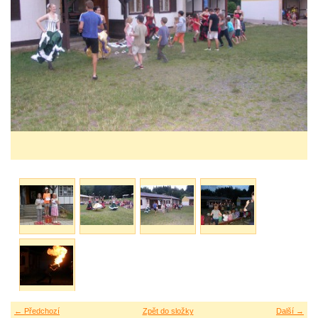
← Předchozí
Zpět do složky
Další →