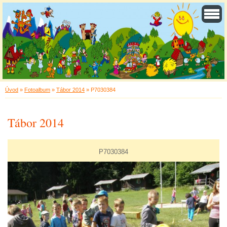
Úvod
»
Fotoalbum
»
Tábor 2014
»
P7030384
Tábor 2014
P7030384