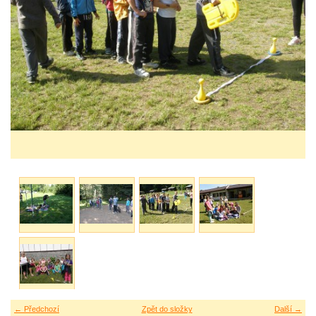
← Předchozí
Zpět do složky
Další →