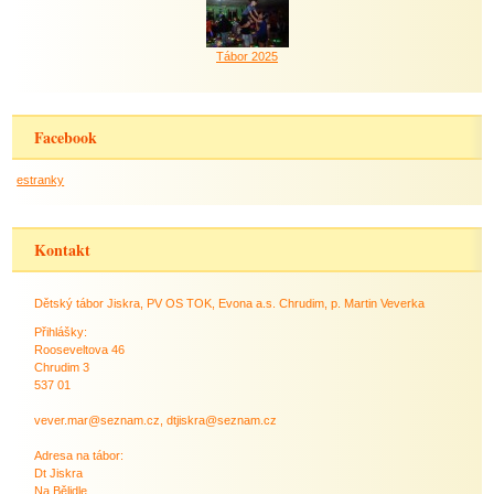
Tábor 2025
Facebook
estranky
Kontakt
Dětský tábor Jiskra, PV OS TOK, Evona a.s. Chrudim, p. Martin Veverka
Přihlášky:
Rooseveltova 46
Chrudim 3
537 01
vever.mar@seznam.cz, dtjiskra@seznam.cz
Adresa na tábor:
Dt Jiskra
Na Bělidle