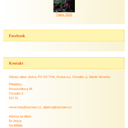
Tábor 2025
Facebook
Kontakt
Dětský tábor Jiskra, PV OS TOK, Evona a.s. Chrudim, p. Martin Veverka
Přihlášky:
Rooseveltova 46
Chrudim 3
537 01
vever.mar@seznam.cz, dtjiskra@seznam.cz
Adresa na tábor:
Dt Jiskra
Na Bělidle