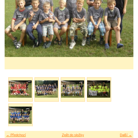
← Předchozí
Zpět do složky
Další →