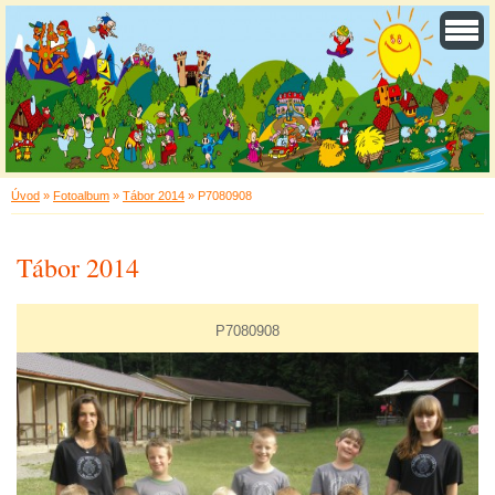
Úvod
»
Fotoalbum
»
Tábor 2014
»
P7080908
Tábor 2014
P7080908