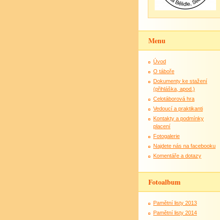
Menu
Úvod
O táboře
Dokumenty ke stažení
(přihláška, apod.)
Celotáborová hra
Vedoucí a praktikanti
Kontakty a podmínky
placení
Fotogalerie
Najdete nás na facebooku
Komentáře a dotazy
Fotoalbum
Pamětní listy 2013
Pamětní listy 2014