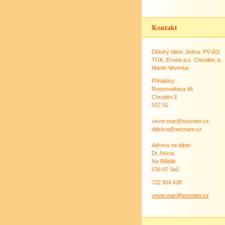
Kontakt
Dětský tábor Jiskra, PV OS
TOK, Evona a.s. Chrudim, p.
Martin Veverka
Přihlášky:
Rooseveltova 46
Chrudim 3
537 01
vever.mar@seznam.cz,
dtjiskra@seznam.cz
Adresa na tábor:
Dt Jiskra
Na Bělidle
538 07 Seč
722 904 628
vever.mar@seznam.cz