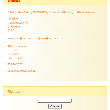
Kontakt
Dětský tábor Jiskra, PV OS TOK, Evona a.s. Chrudim, p. Martin Veverka
Přihlášky:
Rooseveltova 46
Chrudim 3
537 01
vever.mar@seznam.cz, dtjiskra@seznam.cz
Adresa na tábor:
Dt Jiskra
Na Bělidle
538 07 Seč
722 904 628
vever.mar@seznam.cz
Mail list