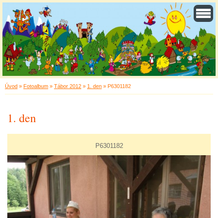
Úvod
»
Fotoalbum
»
Tábor 2012
»
1. den
»
P6301182
1. den
P6301182