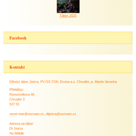
Tábor 2025
Facebook
Kontakt
Dětský tábor Jiskra, PV OS TOK, Evona a.s. Chrudim, p. Martin Veverka
Přihlášky:
Rooseveltova 46
Chrudim 3
537 01
vever.mar@seznam.cz, dtjiskra@seznam.cz
Adresa na tábor:
Dt Jiskra
Na Bělidle